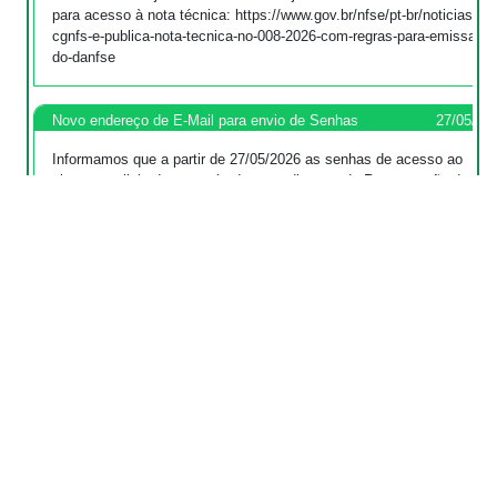
para acesso à nota técnica: https://www.gov.br/nfse/pt-br/noticias/se
cgnfs-e-publica-nota-tecnica-no-008-2026-com-regras-para-emissao-
do-danfse
Novo endereço de E-Mail para envio de Senhas
27/05/20
Informamos que a partir de 27/05/2026 as senhas de acesso ao
sistema solicitadas através do procedimento de Recuperação de
Senha e também as senhas para acesso ao DTE serão
encaminhadas pela conta "acesso@osasco.sp.gov.br".
ATENÇÃO: EMPRESAS OPTANTES PELO SIMPLES
28/04/20
NACIONAL
Informamos que, conforme a Resolução nº 189 do Comitê Gestor do
Simples Nacional (CGSN), a partir de 1º de setembro de 2026, todas
as empresas optantes pelo Simples Nacional deverão,
obrigatoriamente, emitir suas Notas Fiscais de Serviço (NFS-e) por
meio do Emissor Nacional da NFS-e, utilizando o emissor web ou os
serviços de API disponibilizados. A partir dessa data, a emissão de
NFS-e pelo sistema da Prefeitura será descontinuada para empresas
enquadradas no Simples Nacional. Dessa forma, orientamos as