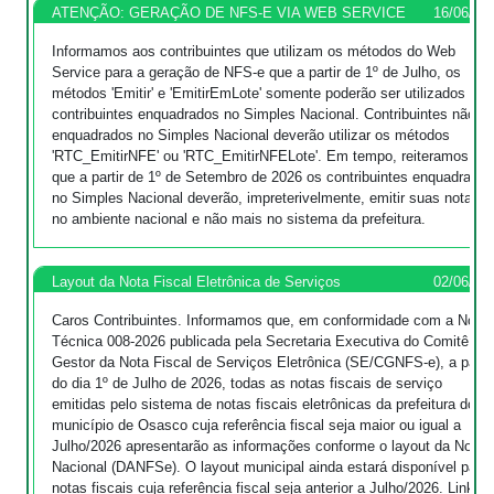
ATENÇÃO: GERAÇÃO DE NFS-E VIA WEB SERVICE
16/06/20
Informamos aos contribuintes que utilizam os métodos do Web
Service para a geração de NFS-e que a partir de 1º de Julho, os
métodos 'Emitir' e 'EmitirEmLote' somente poderão ser utilizados por
contribuintes enquadrados no Simples Nacional. Contribuintes não
enquadrados no Simples Nacional deverão utilizar os métodos
'RTC_EmitirNFE' ou 'RTC_EmitirNFELote'. Em tempo, reiteramos
que a partir de 1º de Setembro de 2026 os contribuintes enquadrado
no Simples Nacional deverão, impreterivelmente, emitir suas notas
no ambiente nacional e não mais no sistema da prefeitura.
Layout da Nota Fiscal Eletrônica de Serviços
02/06/20
Caros Contribuintes. Informamos que, em conformidade com a Nota
Técnica 008-2026 publicada pela Secretaria Executiva do Comitê
Gestor da Nota Fiscal de Serviços Eletrônica (SE/CGNFS-e), a partir
do dia 1º de Julho de 2026, todas as notas fiscais de serviço
emitidas pelo sistema de notas fiscais eletrônicas da prefeitura do
município de Osasco cuja referência fiscal seja maior ou igual a
Julho/2026 apresentarão as informações conforme o layout da Nota
Nacional (DANFSe). O layout municipal ainda estará disponível para
notas fiscais cuja referência fiscal seja anterior a Julho/2026. Link