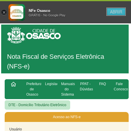
NFe Osasco
ABRIR
×
GRÁTIS - No Google Play
Nota Fiscal de Serviços Eletrônica
(NFS-e)
Prefeitura
Legislação
Manuais
PPAT -
FAQ
Fale
de
do
Dúvidas
Conosco
Osasco
Sistema
DTE - Domicílio Tributário Eletrônico
Acesso ao NFS-e
Usuário